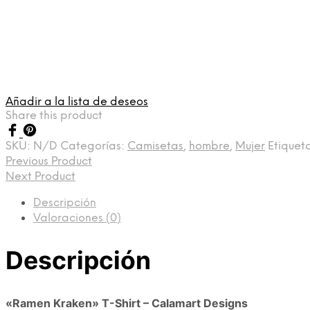
Añadir a la lista de deseos
Share this product
SKU:
N/D
Categorías:
Camisetas
,
hombre
,
Mujer
Etiquet
Previous Product
Next Product
Descripción
Valoraciones (0)
Descripción
«Ramen Kraken» T-Shirt – Calamart Designs