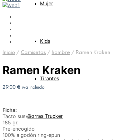
Mujer
Kids
Inicio
/
Camisetas
/
hombre
/
Ramen Kraken
Ramen Kraken
Tirantes
29.00
€
iva incluido
Ficha:
Gorras Trucker
Tacto suave
185 gr.
Pre-encogido
100% algodón ring-spun