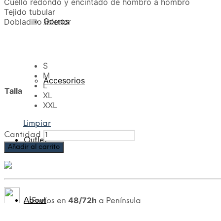
Cuello redondo y encintado de hombro a hombro
Tejido tubular
Gorros
Dobladillo inferior
S
M
Accesorios
L
Talla
XL
XXL
Limpiar
Cantidad
Outlet
Añadir al carrito
48/72h
About
Envíos en
a Península