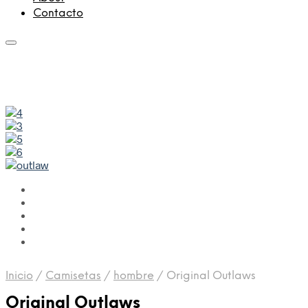
Contacto
Inicio
/
Camisetas
/
hombre
/
Original Outlaws
Original Outlaws