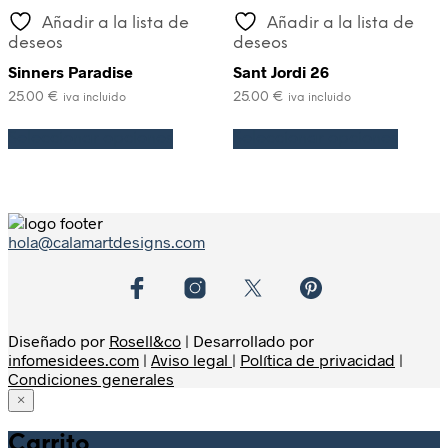
Añadir a la lista de
Añadir a la lista de
deseos
deseos
Sinners Paradise
Sant Jordi 26
25.00
€
25.00
€
iva incluido
iva incluido
Seleccionar opciones
Seleccionar opciones
hola@calamartdesigns.com
Diseñado por
Rosell&co
| Desarrollado por
infomesidees.com
|
Aviso legal
|
Política de privacidad
|
Condiciones generales
×
Home
Carrito