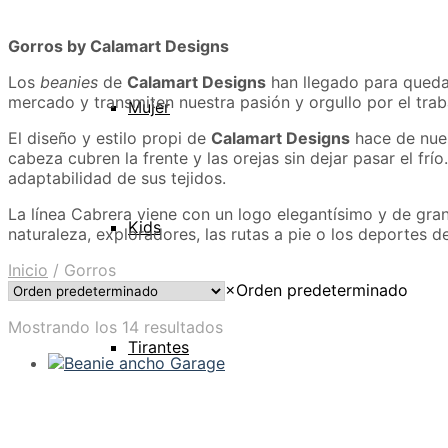
Gorros by Calamart Designs
Los
beanies
de
Calamart Designs
han llegado para quedar
mercado y transmiten nuestra pasión y orgullo por el trab
Mujer
El diseño y estilo propi de
Calamart Designs
hace de nues
cabeza cubren la frente y las orejas sin dejar pasar el f
adaptabilidad de sus tejidos.
La línea Cabrera viene con un logo elegantísimo y de gran 
Kids
naturaleza, exploradores, las rutas a pie o los deportes
Inicio
/
Gorros
×
Orden predeterminado
Mostrando los 14 resultados
Tirantes