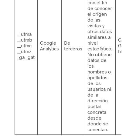
con el fin
de conocer
el origen
de las
visitas y
otros datos
__utma
similares a
__utmb
Google 
Google
De
nivel
__utmc
Google:
Analytics
terceros
estadístico.
__utmz
http://w
No obtiene
_ga _gat
datos de
los
nombres o
apellidos
de los
usuarios ni
de la
dirección
postal
concreta
desde
donde se
conectan.