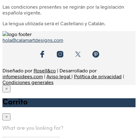
Las condiciones presentes se regirán por la legislación
española vigente.
La lengua utilizada será el Castellano y Catalán.
hola@calamartdesigns.com
Diseñado por
Rosell&co
| Desarrollado por
infomesidees.com
|
Aviso legal
|
Política de privacidad
|
Condiciones generales
×
Home
Carrito
Shop
Sudaderas
×
Camisetas
Hombre
What are you looking for?
Mujer
Kids