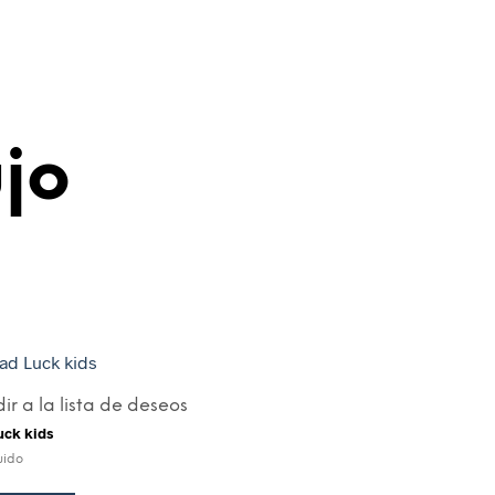
jo
ir a la lista de deseos
uck kids
luido