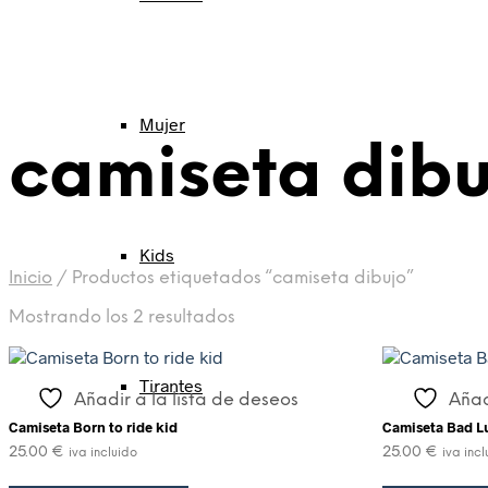
Mujer
camiseta dibu
Kids
Inicio
/
Productos etiquetados “camiseta dibujo”
Mostrando los 2 resultados
Tirantes
Añadir a la lista de deseos
Añad
Camiseta Born to ride kid
Camiseta Bad L
25.00
€
25.00
€
iva incluido
iva inc