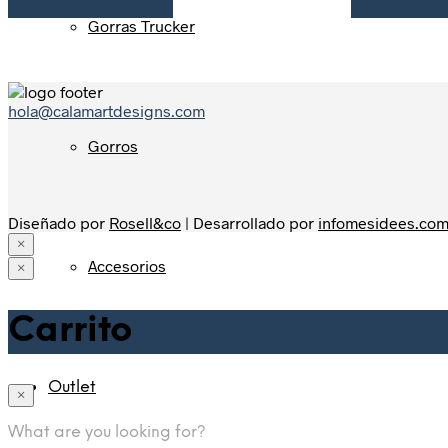
Seleccionar opciones
Seleccionar
Gorras Trucker
hola@calamartdesigns.com
Gorros
Diseñado por
Rosell&co
| Desarrollado por
infomesidees.co
×
Accesorios
×
Home
Carrito
Shop
Sudaderas
Camisetas
Hombre
Outlet
×
Mujer
Kids
What are you looking for?
Tirantes