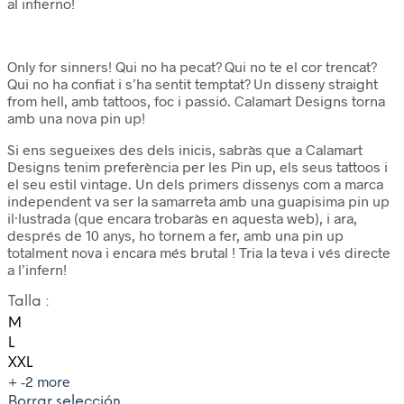
al infierno!
Only for sinners! Qui no ha pecat? Qui no te el cor trencat?
Qui no ha confiat i s’ha sentit temptat? Un disseny straight
from hell, amb tattoos, foc i passió. Calamart Designs torna
amb una nova pin up!
Si ens segueixes des dels inicis, sabràs que a Calamart
Designs tenim preferència per les Pin up, els seus tattoos i
el seu estil vintage. Un dels primers dissenys com a marca
independent va ser la samarreta amb una guapisima pin up
il·lustrada (que encara trobaràs en aquesta web), i ara,
després de 10 anys, ho tornem a fer, amb una pin up
totalment nova i encara més brutal ! Tria la teva i vés directe
a l’infern!
Talla
:
M
L
XXL
+ -2 more
Borrar selección