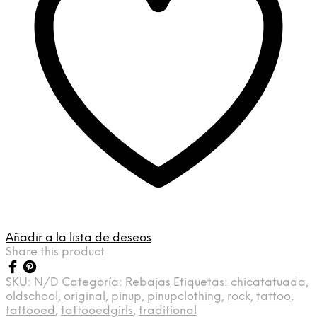
Añadir a la lista de deseos
Share this product
SKU:
N/D
Categoría:
Rebajas
Etiquetas:
chicatatuada
,
oldschool
,
original
,
pinup
,
pinupclothing
,
rock
,
tattoo
,
tattooed
,
tattooedgirls
,
traditional