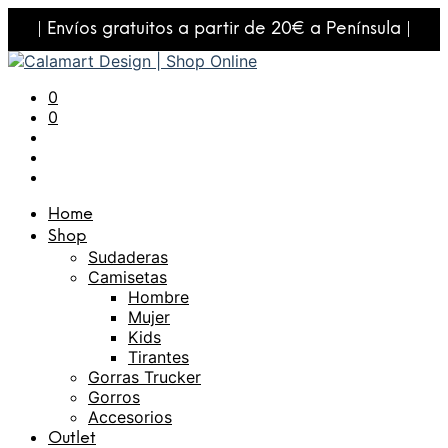
| Envíos gratuitos a partir de 20€ a Península |
0
0
Home
Shop
Sudaderas
Camisetas
Hombre
Mujer
Kids
Tirantes
Gorras Trucker
Gorros
Accesorios
Outlet