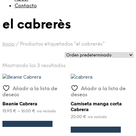
Contacto
el cabrerès
Inicio
/
Productos etiquetados “el cabrerès”
Mostrando los 3 resultados
Añadir a la lista de
Añadir a la lista de
deseos
deseos
Beanie Cabrera
Camiseta manga corta
Cabrera
15.95
€
–
16.00
€
iva incluido
20.00
€
iva incluido
Seleccionar opciones
Seleccionar opciones