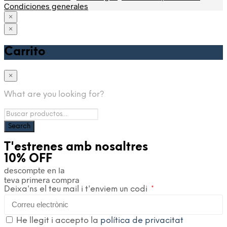
Condiciones generales
×
×
Home
Carrito
Shop
Sudaderas
×
Camisetas
Hombre
What are you looking for?
Mujer
Kids
Tirantes
Gorras Trucker
Gorros
T'estrenes amb nosaltres
Accesorios
10% OFF
Outlet
About
descompte en la
teva primera compra
Contacto
Deixa'ns el teu mail i t'enviem un codi
He llegit i accepto la
política de privacitat