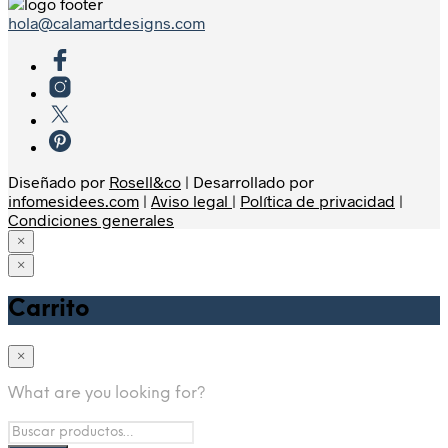
hola@calamartdesigns.com
Diseñado por
Rosell&co
| Desarrollado por
infomesidees.com
|
Aviso legal
|
Política de privacidad
|
Condiciones generales
×
×
Home
Carrito
Shop
Sudaderas
×
Camisetas
Hombre
What are you looking for?
Mujer
Kids
Tirantes