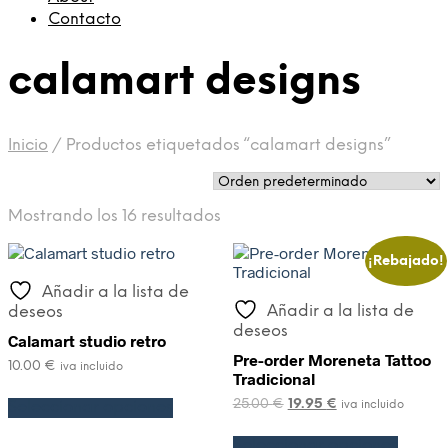
Contacto
calamart designs
Inicio
/
Productos etiquetados “calamart designs”
Mostrando los 16 resultados
¡Rebajado!
Añadir a la lista de
Añadir a la lista de
deseos
deseos
Calamart studio retro
Pre-order Moreneta Tattoo
10.00
€
iva incluido
Tradicional
25.00
€
19.95
€
Seleccionar opciones
iva incluido
Seleccionar opciones