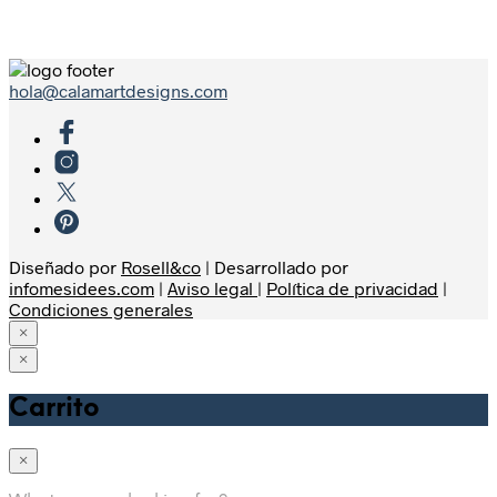
hola@calamartdesigns.com
Diseñado por
Rosell&co
| Desarrollado por
infomesidees.com
|
Aviso legal
|
Política de privacidad
|
Condiciones generales
×
×
Home
Carrito
Shop
Sudaderas
×
Camisetas
Hombre