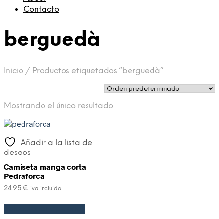
Contacto
berguedà
Inicio
/
Productos etiquetados “berguedà”
Mostrando el único resultado
Añadir a la lista de
deseos
Camiseta manga corta
Pedraforca
24.95
€
iva incluido
Seleccionar opciones